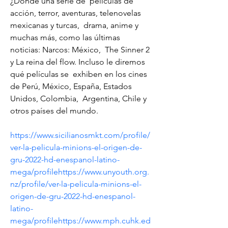
¿Dónde una serie de  películas de 
acción, terror, aventuras, telenovelas 
mexicanas y turcas,  drama, anime y 
muchas más, como las últimas 
noticias: Narcos: México,  The Sinner 2 
y La reina del flow. Incluso le diremos 
qué películas se  exhiben en los cines 
de Perú, México, España, Estados 
Unidos, Colombia,  Argentina, Chile y 
otros países del mundo. 
https://www.sicilianosmkt.com/profile/
ver-la-pelicula-minions-el-origen-de-
gru-2022-hd-enespanol-latino-
mega/profile
https://www.unyouth.org.
nz/profile/ver-la-pelicula-minions-el-
origen-de-gru-2022-hd-enespanol-
latino-
mega/profile
https://www.mph.cuhk.ed