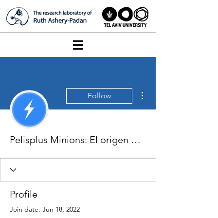
More actions
Follow
Pelisplus Minions: El origen de Gru (2022) | Español y Latino
Profile
Join date: Jun 18, 2022