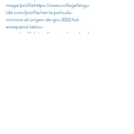
mega/profile
https://www.collegefairgu
ide.com/profile/ver-la-pelicula-
minions-el-origen-de-gru-2022-hd-
enespanol-latino-
mega/profile
https://www.joshuaschool
.org/profile/ver-la-pelicula-minions-el-
origen-de-gru-2022-hd-enespanol-
latino-
mega/profile
https://www.britishlogcabi
ns.com/profile/ver-la-pelicula-minions-
el-origen-de-gru-2022-hd-enespanol-
latino-
mega/profile
https://www.buc.edu/prof
ile/ver-la-pelicula-minions-el-origen-
de-gru-2022-hd-enespanol-latino-
mega/profile
https://www.zorganicsinsti
tute.edu/profile/ver-la-pelicula-
minions-el-origen-de-gru-2022-hd-